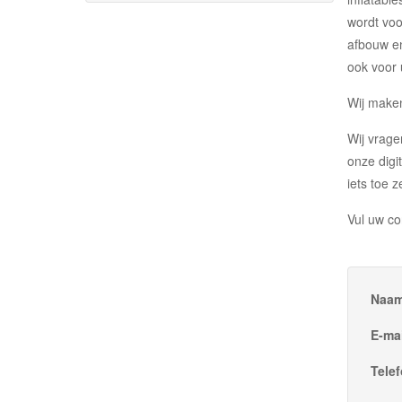
wordt voo
afbouw en
ook voor 
Wij maken
Wij vrage
onze digi
iets toe 
Vul uw co
Naam
E-mai
Tele