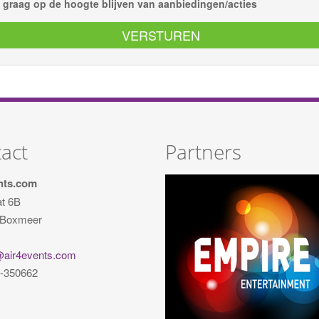
l graag op de hoogte blijven van aanbiedingen/acties
act
Partners
nts.com
at 6B
 Boxmeer
@air4events.com
-350662