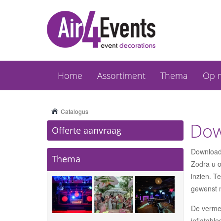
Home
Assortiment
Thema
Op 
Catalogus
Dow
Offerte aanvraag
Download 
Thema
Zodra u o
inzien. T
gewenst 
De vermeld
inflatabl