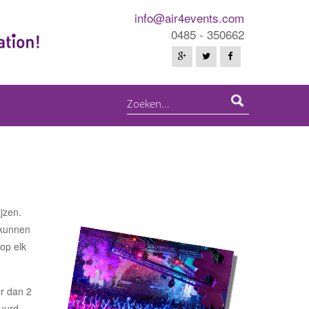
info@air4events.com
0485 - 350662
jzen.
 kunnen
op elk
er dan 2
uurd,