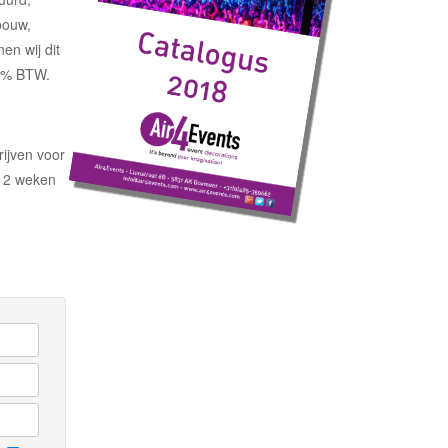
bouw,
en wij dit
21% BTW.
ijven voor
 2 weken