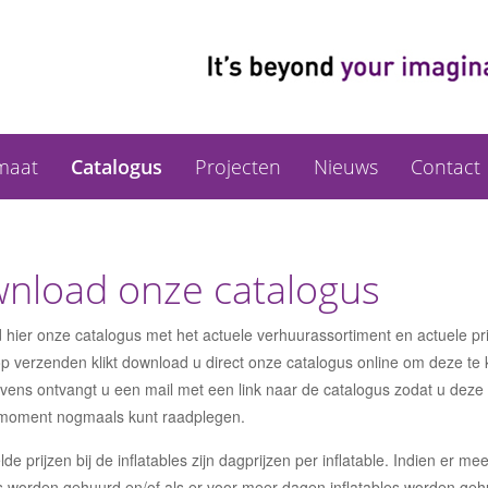
maat
Catalogus
Projecten
Nieuws
Contact
nload onze catalogus
hier onze catalogus met het actuele verhuurassortiment en actuele pri
p verzenden klikt download u direct onze catalogus online om deze te
evens ontvangt u een mail met een link naar de catalogus zodat u deze 
moment nogmaals kunt raadplegen.
e prijzen bij de inflatables zijn dagprijzen per inflatable. Indien er me
es worden gehuurd en/of als er voor meer dagen inflatables worden geh