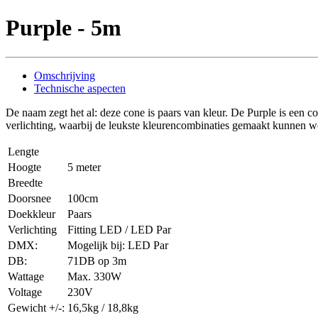
Purple - 5m
Omschrijving
Technische aspecten
De naam zegt het al: deze cone is paars van kleur. De Purple is een
verlichting, waarbij de leukste kleurencombinaties gemaakt kunnen wor
Lengte
Hoogte
5 meter
Breedte
Doorsnee
100cm
Doekkleur
Paars
Verlichting
Fitting LED / LED Par
DMX:
Mogelijk bij: LED Par
DB:
71DB op 3m
Wattage
Max. 330W
Voltage
230V
Gewicht +/-:
16,5kg / 18,8kg