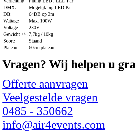
Verlichting
Fitting LED / LED Par
DMX:
Mogelijk bij: LED Par
DB:
64DB op 3m
Wattage
Max. 100W
Voltage
230V
Gewicht +/-:
7,7kg / 10kg
Soort:
Staand
Plateau
60cm plateau
Vragen? Wij helpen u gra
Offerte aanvragen
Veelgestelde vragen
0485 - 350662
info@air4events.com