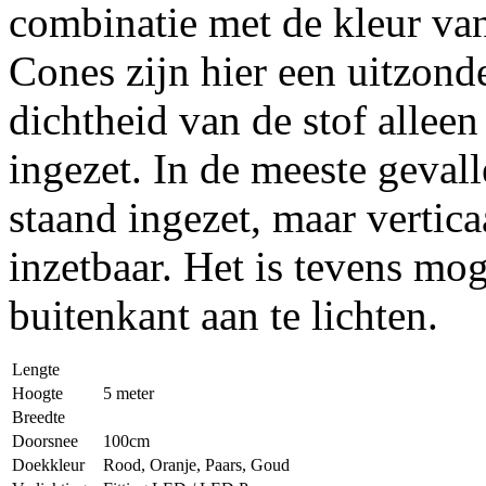
combinatie met de kleur va
Cones zijn hier een uitzond
dichtheid van de stof allee
ingezet. In de meeste geva
staand ingezet, maar vertic
inzetbaar. Het is tevens mog
buitenkant aan te lichten.
Lengte
Hoogte
5 meter
Breedte
Doorsnee
100cm
Doekkleur
Rood, Oranje, Paars, Goud