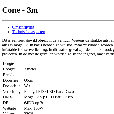
Cone - 3m
Omschrijving
Technische aspecten
Dit is een zeer gewild object in de verhuur. Wegens de strakke uitstra
alles is mogelijk. In basis hebben ze wit stof, maar ze kunnen worde
inflatable is discoverlichting. In dit laatste geval zijn de kleuren ro
projecten. In de meeste gevallen worden ze staand ingezet, maar verti
Lengte
Hoogte
3 meter
Breedte
Doorsnee
60cm
Doekkleur
Wit
Verlichting
Fitting LED / LED Par / Disco
DMX:
Mogelijk bij: LED Par / Disco
DB:
64DB op 3m
Wattage
Max. 100W
Voltage
230V